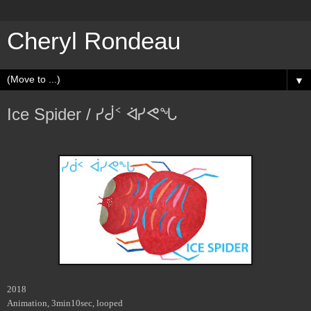
Cheryl Rondeau
▼
Ice Spider / ᓯᑰᑉ ᐋᓯᕙᖓ
2018
Animation, 3min10sec, looped