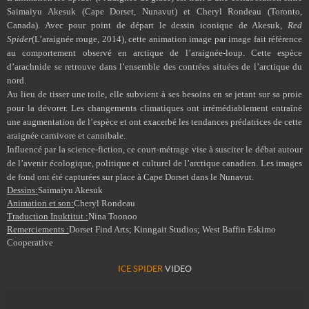
Saimaiyu Akesuk (Cape Dorset, Nunavut) et Cheryl Rondeau (Toronto,
Canada). Avec pour point de départ le dessin iconique de Akesuk,
Red
Spider
(L’araignée rouge, 2014), cette animation image par image fait référence
au comportement observé en arctique de l’araignée-loup. Cette espèce
d’arachnide se retrouve dans l’ensemble des contrées situées de l’arctique du
nord.
Au lieu de tisser une toile, elle subvient à ses besoins en se jetant sur sa proie
pour la dévorer. Les changements climatiques ont irrémédiablement entraîné
une augmentation de l’espèce et ont exacerbé les tendances prédatrices de cette
araignée carnivore et cannibale.
Influencé par la science-fiction, ce court-métrage vise à susciter le débat autour
de l’avenir écologique, politique et culturel de l’arctique canadien. Les images
de fond ont été capturées sur place à Cape Dorset dans le Nunavut.
Dessins:
Saimaiyu Akesuk
Animation et son:
Cheryl Rondeau
Traduction Inuktitut :
Nina Toonoo
Remerciements :
Dorset Find Arts; Kinngait Studios; West Baffin Eskimo
Cooperative
ICE SPIDER
VIDEO