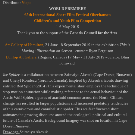
Distributor
Vtape
WORLD PREMIERE
65th International Short Film Festival Oberhausen
Children's and Youth Film Competition
1-6 May 2019
Thank you to the support of the
Canada Council for the Arts
Art Gallery of Hamilton
, 21 June - 8 September 2019 in the exhibition
This is
Moving: Illustration on Screen -
curator: Ryan Ferguson
Dunlop Art Gallery
, (Regina, Canada) 17 May - 11 July 2019 - curator: Blair
Fornwald
Ice Spider
is a collaboration between Saimaiyu Akesuk (Cape Dorset, Nunavut)
and Cheryl Rondeau (Toronto, Canada). Inspired by Akesuk’s iconic drawing
entitled Red Spider (2014), this experimental short employs the technique of
stop-motion animation while making reference to the actual behaviour of the
Arctic Wolf Spider, a genus of arachnid common across the North. Climate
change has resulted in larger populations and increased predatory tendencies
of this carnivorous and cannibalistic spider. This sci-fi-influenced short
animates the growing discourse around the ecological, political and cultural
future of Canada’s Arctic. Background imagery was shot on location in Cape
Dorset, Nunavut.
Drawings:
Saimaiyu Akesuk