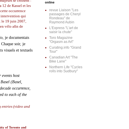
majeurs se croisent :
online
 12 de Kassel et les
revue Liaison "Les
 cette occurrence
passages de Cheryl
e intervention qui
Rondeau" de
t le 19 juin 2007,
Raymond Aubin
en vélo afin de
L'Express "L'art de
saisir la chute"
o, je documentais
Toro Magazine
"Orgasm as Art"
 Chaque soir, je
Curating.info "Grand
s visuels et textuels
Tour"
Canadian Art "The
Bike Lane"
Northern Life "Cycles
rolls into Sudbury"
r events host
 Basel (Basel,
-decade occurrence,
ed to each of the
g entries (video and
ity of Toronto and