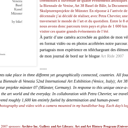
cérémonies d’ouverture de quatre événements artistiques 
la Biennale de Venise, Art 38 Basel de Bâle, la Documenta
Skulpturenprojekte de Münster. En réponse à l’arrivée de
décennale j’ai décidé de réaliser, avec Petra Chevrier, un
traverserait le monde de l’art et du quotidien. Entre le 8 e
nous avons donc parcouru trois pays et plus de 1 600 km 
visiter ces quatre grands événements de l’été.
À partir d’une caméra accrochée au guidon de mon vél
en format vidéo ou en photos accélérées notre parcour.
partageais mon expérience en téléchargeant des élément
de mon journal de bord sur le blogue
Art Ride 2007
-----
ts take place in three different yet geographically connected, countries. All fou
 Biennale di Venezia 52nd International Art Exhibition (Venice, Italy); Art 38
ur projekte münster 07 (Münster, Germany). In response to this unique once-a
h the art world and the everyday. In collaboration with Petra Chevrier, we travel
vered roughly 1,600 km entirely fueled by determination and human-power.
photography and video with a camera mounted in my handlebar bag.
Each day’s lo
e 2007 sponsors:
;
Archive Inc. Gallery and Art Library
Art and Art History Program (Univers