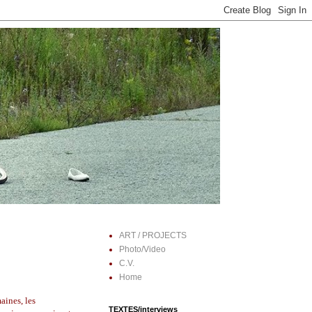
ART / PROJECTS
Photo/Video
C.V.
Home
aines, les
TEXTES/interviews